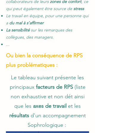
collaborateurs de leurs
zones de confort
, ce
qui peut également être source de
stress
Le travail en équipe, pour une personne qui
a
du mal à s’affirmer
La sensibilité
sur les remarques des
collègues, des managers.
...
Ou bien
la conséquence de RPS
plus problématiques :
Le tableau suivant présente les
principau
x
facteurs de RPS
(liste
non e
x
haustive et non dét ainsi
q
ue les
a
x
es de travail
et les
résultats
d'un accompagnement
Sophrologi
q
ue :